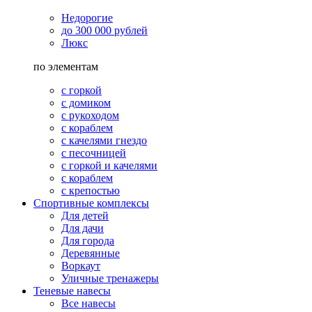
Недорогие
до 300 000 рублей
Люкс
по элементам
с горкой
с домиком
с рукоходом
с кораблем
с качелями гнездо
с песочницей
с горкой и качелями
с кораблем
с крепостью
Спортивные комплексы
Для детей
Для дачи
Для города
Деревянные
Воркаут
Уличные тренажеры
Теневые навесы
Все навесы