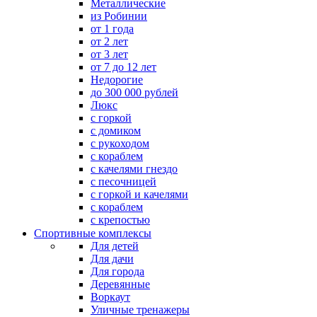
Металлические
из Робинии
от 1 года
от 2 лет
от 3 лет
от 7 до 12 лет
Недорогие
до 300 000 рублей
Люкс
с горкой
с домиком
с рукоходом
с кораблем
с качелями гнездо
с песочницей
с горкой и качелями
с кораблем
с крепостью
Спортивные комплексы
Для детей
Для дачи
Для города
Деревянные
Воркаут
Уличные тренажеры