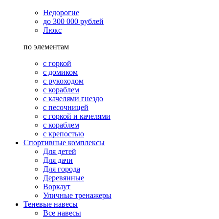
Недорогие
до 300 000 рублей
Люкс
по элементам
с горкой
с домиком
с рукоходом
с кораблем
с качелями гнездо
с песочницей
с горкой и качелями
с кораблем
с крепостью
Спортивные комплексы
Для детей
Для дачи
Для города
Деревянные
Воркаут
Уличные тренажеры
Теневые навесы
Все навесы