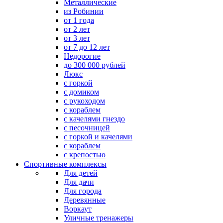
Металлические
из Робинии
от 1 года
от 2 лет
от 3 лет
от 7 до 12 лет
Недорогие
до 300 000 рублей
Люкс
с горкой
с домиком
с рукоходом
с кораблем
с качелями гнездо
с песочницей
с горкой и качелями
с кораблем
с крепостью
Спортивные комплексы
Для детей
Для дачи
Для города
Деревянные
Воркаут
Уличные тренажеры