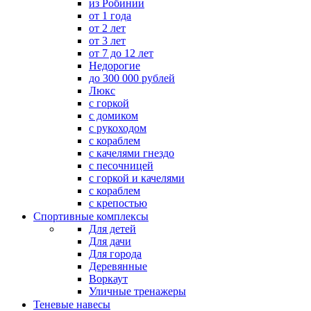
из Робинии
от 1 года
от 2 лет
от 3 лет
от 7 до 12 лет
Недорогие
до 300 000 рублей
Люкс
с горкой
с домиком
с рукоходом
с кораблем
с качелями гнездо
с песочницей
с горкой и качелями
с кораблем
с крепостью
Спортивные комплексы
Для детей
Для дачи
Для города
Деревянные
Воркаут
Уличные тренажеры
Теневые навесы