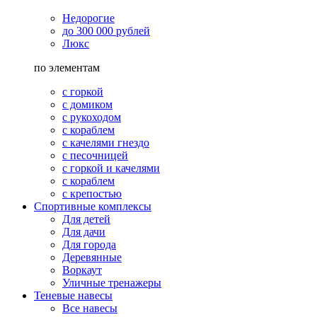
Недорогие
до 300 000 рублей
Люкс
по элементам
с горкой
с домиком
с рукоходом
с кораблем
с качелями гнездо
с песочницей
с горкой и качелями
с кораблем
с крепостью
Спортивные комплексы
Для детей
Для дачи
Для города
Деревянные
Воркаут
Уличные тренажеры
Теневые навесы
Все навесы