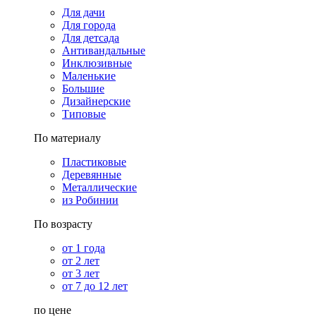
Для дачи
Для города
Для детсада
Антивандальные
Инклюзивные
Маленькие
Большие
Дизайнерские
Типовые
По материалу
Пластиковые
Деревянные
Металлические
из Робинии
По возрасту
от 1 года
от 2 лет
от 3 лет
от 7 до 12 лет
по цене