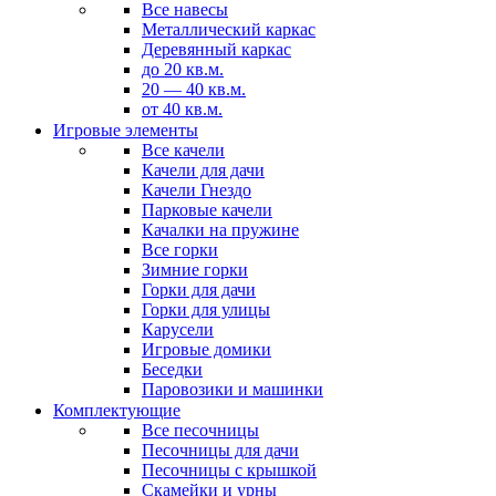
Все навесы
Металлический каркас
Деревянный каркас
до 20 кв.м.
20 — 40 кв.м.
от 40 кв.м.
Игровые элементы
Все качели
Качели для дачи
Качели Гнездо
Парковые качели
Качалки на пружине
Все горки
Зимние горки
Горки для дачи
Горки для улицы
Карусели
Игровые домики
Беседки
Паровозики и машинки
Комплектующие
Все песочницы
Песочницы для дачи
Песочницы с крышкой
Скамейки и урны