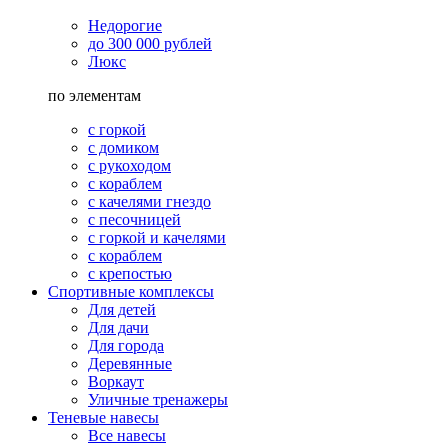
Недорогие
до 300 000 рублей
Люкс
по элементам
с горкой
с домиком
с рукоходом
с кораблем
с качелями гнездо
с песочницей
с горкой и качелями
с кораблем
с крепостью
Спортивные комплексы
Для детей
Для дачи
Для города
Деревянные
Воркаут
Уличные тренажеры
Теневые навесы
Все навесы