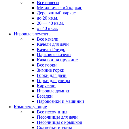
Все навесы
Металлический каркас
Деревянный каркас
до 20 кв.м.
20 — 40 кв.м.
от 40 кв.м.
Игровые элементы
Все качели
Качели для дачи
Качели Гнездо
Парковые качели
Качалки на пружине
Все горки
Зимние горки
Горки для дачи
Горки для улицы
Карусели
Игровые домики
Беседки
Паровозики и машинки
Комплектующие
Все песочницы
Песочницы для дачи
Песочницы с крышкой
Скамейки и урны