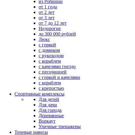
из Робинии
от 1 года
от 2 лет
от 3 лет
от 7 до 12 лет
Недорогие
до 300 000 рублей
Люкс
с горкой
с домиком
с рукоходом
с кораблем
с качелями гнездо
с песочницей
с горкой и качелями
с кораблем
с крепостью
Спортивные комплексы
Для детей
Для дачи
Для города
Деревянные
Воркаут
Уличные тренажеры
Теневые навесы