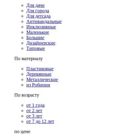
Для дачи
Для города
Для детсада
Антивандальные
Инклюзивные
Маленькие
Большие
Дизайнерские
Типовые
По материалу
Пластиковые
Деревянные
Металлические
из Робинии
По возрасту
от 1 года
от 2 лет
от 3 лет
от 7 до 12 лет
по цене