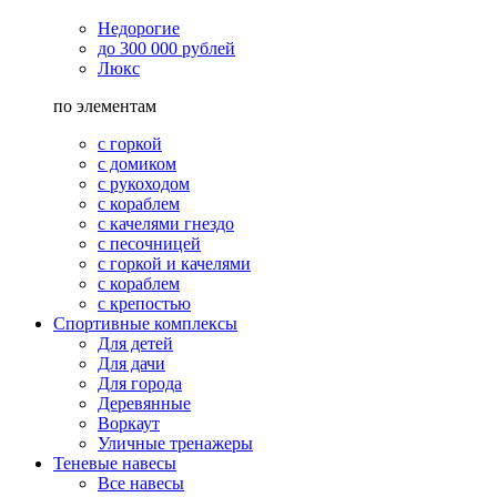
Недорогие
до 300 000 рублей
Люкс
по элементам
с горкой
с домиком
с рукоходом
с кораблем
с качелями гнездо
с песочницей
с горкой и качелями
с кораблем
с крепостью
Спортивные комплексы
Для детей
Для дачи
Для города
Деревянные
Воркаут
Уличные тренажеры
Теневые навесы
Все навесы