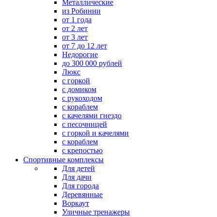
Металлические
из Робинии
от 1 года
от 2 лет
от 3 лет
от 7 до 12 лет
Недорогие
до 300 000 рублей
Люкс
с горкой
с домиком
с рукоходом
с кораблем
с качелями гнездо
с песочницей
с горкой и качелями
с кораблем
с крепостью
Спортивные комплексы
Для детей
Для дачи
Для города
Деревянные
Воркаут
Уличные тренажеры