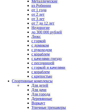
Металлические
из Робинии
от 1 года
от 2 лет
от 3 лет
от 7 до 12 лет
Недорогие
до 300 000 рублей
Люкс
с горкой
с домиком
с рукоходом
с кораблем
с качелями гнездо
с песочницей
с горкой и качелями
с кораблем
с крепостью
Спортивные комплексы
Для детей
Для дачи
Для города
Деревянные
Воркаут
Уличные тренажеры