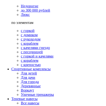
Недорогие
до 300 000 рублей
Люкс
по элементам
с горкой
с домиком
с рукоходом
с кораблем
с качелями гнездо
с песочницей
с горкой и качелями
с кораблем
с крепостью
Спортивные комплексы
Для детей
Для дачи
Для города
Деревянные
Воркаут
Уличные тренажеры
Теневые навесы
Все навесы