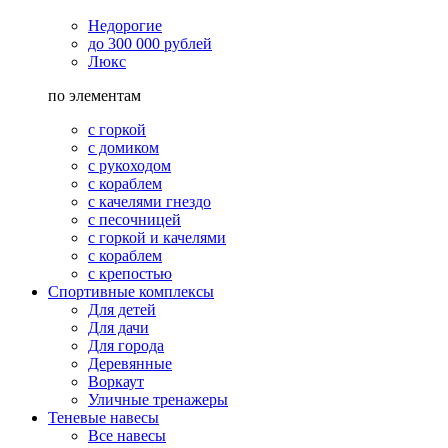
Недорогие
до 300 000 рублей
Люкс
по элементам
с горкой
с домиком
с рукоходом
с кораблем
с качелями гнездо
с песочницей
с горкой и качелями
с кораблем
с крепостью
Спортивные комплексы
Для детей
Для дачи
Для города
Деревянные
Воркаут
Уличные тренажеры
Теневые навесы
Все навесы