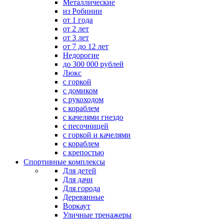
Металлические
из Робинии
от 1 года
от 2 лет
от 3 лет
от 7 до 12 лет
Недорогие
до 300 000 рублей
Люкс
с горкой
с домиком
с рукоходом
с кораблем
с качелями гнездо
с песочницей
с горкой и качелями
с кораблем
с крепостью
Спортивные комплексы
Для детей
Для дачи
Для города
Деревянные
Воркаут
Уличные тренажеры