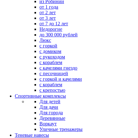
из Робинии
от 1 года
от 2 лет
от 3 лет
от 7 до 12 лет
Недорогие
до 300 000 рублей
Люкс
с горкой
с домиком
с рукоходом
с кораблем
с качелями гнездо
с песочницей
с горкой и качелями
с кораблем
с крепостью
Спортивные комплексы
Для детей
Для дачи
Для города
Деревянные
Воркаут
Уличные тренажеры
Теневые навесы