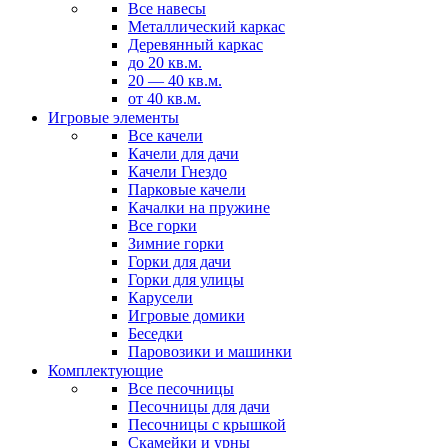
Все навесы
Металлический каркас
Деревянный каркас
до 20 кв.м.
20 — 40 кв.м.
от 40 кв.м.
Игровые элементы
Все качели
Качели для дачи
Качели Гнездо
Парковые качели
Качалки на пружине
Все горки
Зимние горки
Горки для дачи
Горки для улицы
Карусели
Игровые домики
Беседки
Паровозики и машинки
Комплектующие
Все песочницы
Песочницы для дачи
Песочницы с крышкой
Скамейки и урны