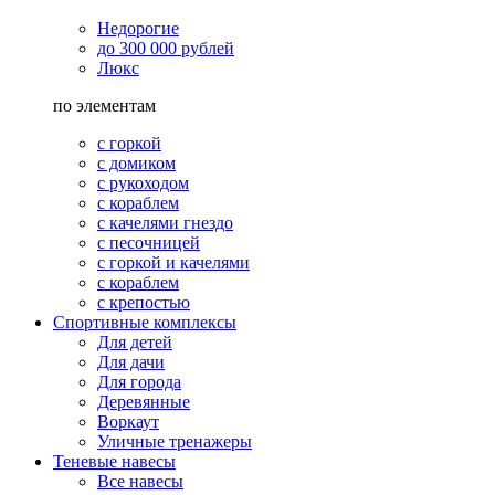
Недорогие
до 300 000 рублей
Люкс
по элементам
с горкой
с домиком
с рукоходом
с кораблем
с качелями гнездо
с песочницей
с горкой и качелями
с кораблем
с крепостью
Спортивные комплексы
Для детей
Для дачи
Для города
Деревянные
Воркаут
Уличные тренажеры
Теневые навесы
Все навесы