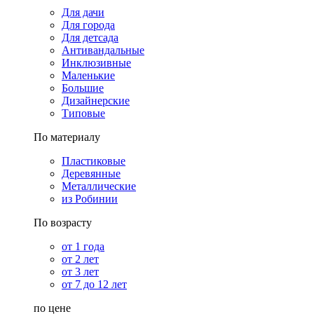
Для дачи
Для города
Для детсада
Антивандальные
Инклюзивные
Маленькие
Большие
Дизайнерские
Типовые
По материалу
Пластиковые
Деревянные
Металлические
из Робинии
По возрасту
от 1 года
от 2 лет
от 3 лет
от 7 до 12 лет
по цене