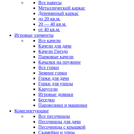
Все навесы
Металлический каркас
Деревянный каркас
до 20 кв.м.
20 — 40 кв.м.
от 40 кв.м.
Игровые элементы
Все качели
Качели для дачи
Качели Гнездо
Парковые качели
Качалки на пружине
Все горки
Зимние горки
Горки для дачи
Горки для улицы
Карусели
Игровые домики
Беседки
Паровозики и машинки
Комплектующие
Все песочницы
Песочницы для дачи
Песочницы с крышкой
Скамейки и урны