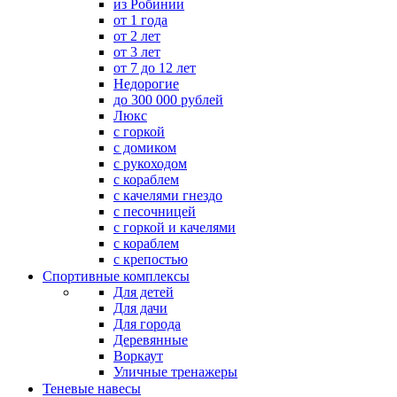
из Робинии
от 1 года
от 2 лет
от 3 лет
от 7 до 12 лет
Недорогие
до 300 000 рублей
Люкс
с горкой
с домиком
с рукоходом
с кораблем
с качелями гнездо
с песочницей
с горкой и качелями
с кораблем
с крепостью
Спортивные комплексы
Для детей
Для дачи
Для города
Деревянные
Воркаут
Уличные тренажеры
Теневые навесы