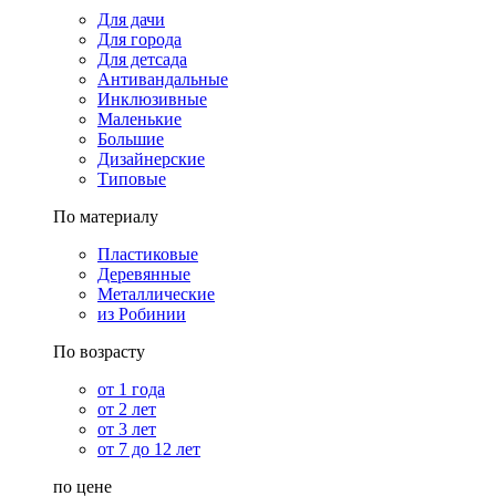
Для дачи
Для города
Для детсада
Антивандальные
Инклюзивные
Маленькие
Большие
Дизайнерские
Типовые
По материалу
Пластиковые
Деревянные
Металлические
из Робинии
По возрасту
от 1 года
от 2 лет
от 3 лет
от 7 до 12 лет
по цене