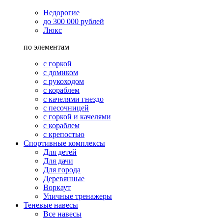
Недорогие
до 300 000 рублей
Люкс
по элементам
с горкой
с домиком
с рукоходом
с кораблем
с качелями гнездо
с песочницей
с горкой и качелями
с кораблем
с крепостью
Спортивные комплексы
Для детей
Для дачи
Для города
Деревянные
Воркаут
Уличные тренажеры
Теневые навесы
Все навесы