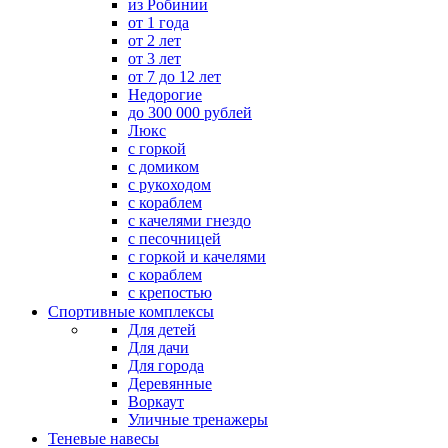
из Робинии
от 1 года
от 2 лет
от 3 лет
от 7 до 12 лет
Недорогие
до 300 000 рублей
Люкс
с горкой
с домиком
с рукоходом
с кораблем
с качелями гнездо
с песочницей
с горкой и качелями
с кораблем
с крепостью
Спортивные комплексы
Для детей
Для дачи
Для города
Деревянные
Воркаут
Уличные тренажеры
Теневые навесы