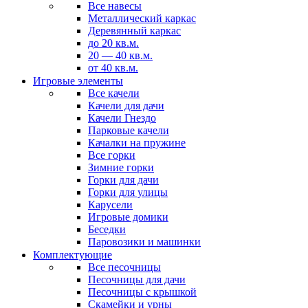
Все навесы
Металлический каркас
Деревянный каркас
до 20 кв.м.
20 — 40 кв.м.
от 40 кв.м.
Игровые элементы
Все качели
Качели для дачи
Качели Гнездо
Парковые качели
Качалки на пружине
Все горки
Зимние горки
Горки для дачи
Горки для улицы
Карусели
Игровые домики
Беседки
Паровозики и машинки
Комплектующие
Все песочницы
Песочницы для дачи
Песочницы с крышкой
Скамейки и урны