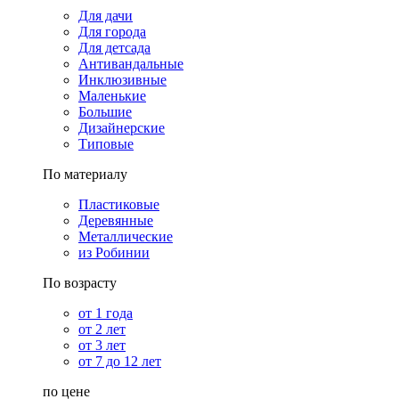
Для дачи
Для города
Для детсада
Антивандальные
Инклюзивные
Маленькие
Большие
Дизайнерские
Типовые
По материалу
Пластиковые
Деревянные
Металлические
из Робинии
По возрасту
от 1 года
от 2 лет
от 3 лет
от 7 до 12 лет
по цене