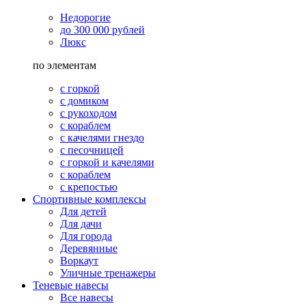
Недорогие
до 300 000 рублей
Люкс
по элементам
с горкой
с домиком
с рукоходом
с кораблем
с качелями гнездо
с песочницей
с горкой и качелями
с кораблем
с крепостью
Спортивные комплексы
Для детей
Для дачи
Для города
Деревянные
Воркаут
Уличные тренажеры
Теневые навесы
Все навесы