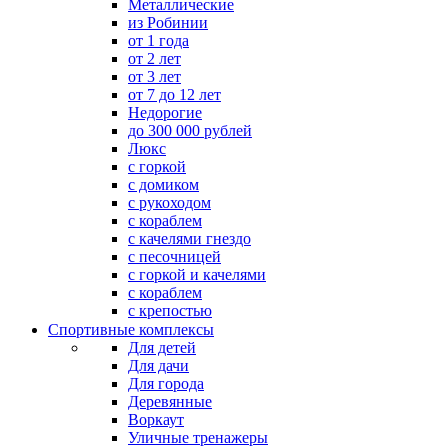
Металлические
из Робинии
от 1 года
от 2 лет
от 3 лет
от 7 до 12 лет
Недорогие
до 300 000 рублей
Люкс
с горкой
с домиком
с рукоходом
с кораблем
с качелями гнездо
с песочницей
с горкой и качелями
с кораблем
с крепостью
Спортивные комплексы
Для детей
Для дачи
Для города
Деревянные
Воркаут
Уличные тренажеры