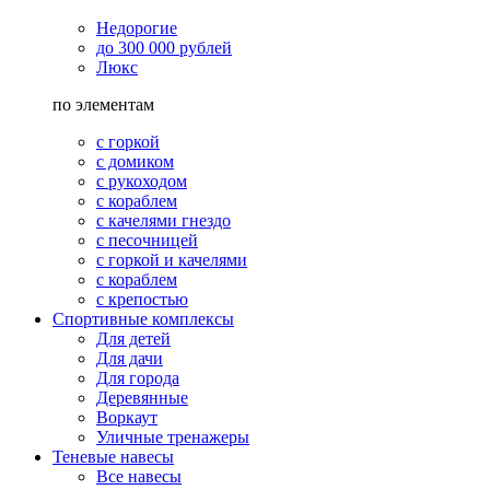
Недорогие
до 300 000 рублей
Люкс
по элементам
с горкой
с домиком
с рукоходом
с кораблем
с качелями гнездо
с песочницей
с горкой и качелями
с кораблем
с крепостью
Спортивные комплексы
Для детей
Для дачи
Для города
Деревянные
Воркаут
Уличные тренажеры
Теневые навесы
Все навесы