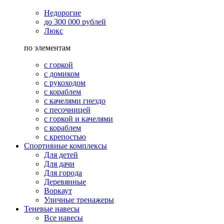
Недорогие
до 300 000 рублей
Люкс
по элементам
с горкой
с домиком
с рукоходом
с кораблем
с качелями гнездо
с песочницей
с горкой и качелями
с кораблем
с крепостью
Спортивные комплексы
Для детей
Для дачи
Для города
Деревянные
Воркаут
Уличные тренажеры
Теневые навесы
Все навесы