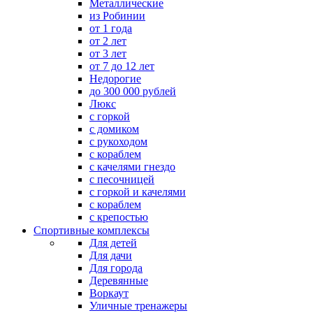
Металлические
из Робинии
от 1 года
от 2 лет
от 3 лет
от 7 до 12 лет
Недорогие
до 300 000 рублей
Люкс
с горкой
с домиком
с рукоходом
с кораблем
с качелями гнездо
с песочницей
с горкой и качелями
с кораблем
с крепостью
Спортивные комплексы
Для детей
Для дачи
Для города
Деревянные
Воркаут
Уличные тренажеры