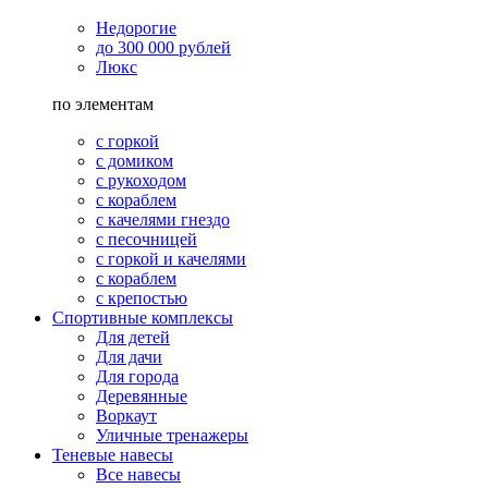
Недорогие
до 300 000 рублей
Люкс
по элементам
с горкой
с домиком
с рукоходом
с кораблем
с качелями гнездо
с песочницей
с горкой и качелями
с кораблем
с крепостью
Спортивные комплексы
Для детей
Для дачи
Для города
Деревянные
Воркаут
Уличные тренажеры
Теневые навесы
Все навесы