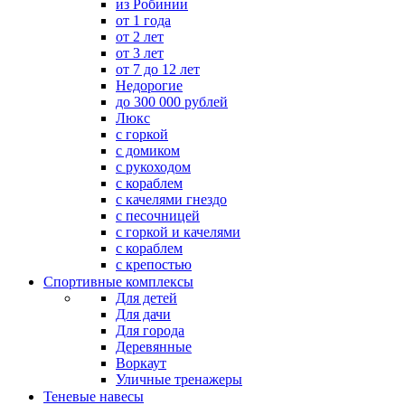
из Робинии
от 1 года
от 2 лет
от 3 лет
от 7 до 12 лет
Недорогие
до 300 000 рублей
Люкс
с горкой
с домиком
с рукоходом
с кораблем
с качелями гнездо
с песочницей
с горкой и качелями
с кораблем
с крепостью
Спортивные комплексы
Для детей
Для дачи
Для города
Деревянные
Воркаут
Уличные тренажеры
Теневые навесы