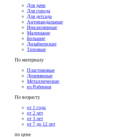
Для дачи
Для города
Для детсада
Антивандальные
Инклюзивные
Маленькие
Большие
Дизайнерские
Типовые
По материалу
Пластиковые
Деревянные
Металлические
из Робинии
По возрасту
от 1 года
от 2 лет
от 3 лет
от 7 до 12 лет
по цене