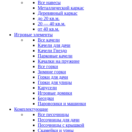
Все навесы
Металлический каркас
Деревянный каркас
до 20 кв.м.
20 — 40 кв.м.
от 40 кв.м.
Игровые элементы
Все качели
Качели для дачи
Качели Гнездо
Парковые качели
Качалки на пружине
Все горки
Зимние горки
Горки для дачи
Горки для улицы
Карусели
Игровые домики
Беседки
Паровозики и машинки
Комплектующие
Все песочницы
Песочницы для дачи
Песочницы с крышкой
Скамейки и урны