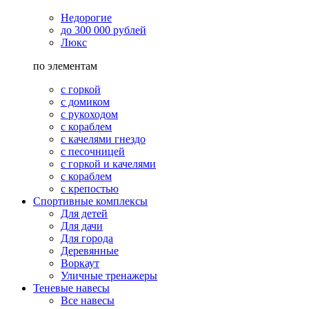
Недорогие
до 300 000 рублей
Люкс
по элементам
с горкой
с домиком
с рукоходом
с кораблем
с качелями гнездо
с песочницей
с горкой и качелями
с кораблем
с крепостью
Спортивные комплексы
Для детей
Для дачи
Для города
Деревянные
Воркаут
Уличные тренажеры
Теневые навесы
Все навесы