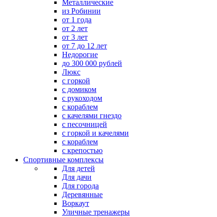
Металлические
из Робинии
от 1 года
от 2 лет
от 3 лет
от 7 до 12 лет
Недорогие
до 300 000 рублей
Люкс
с горкой
с домиком
с рукоходом
с кораблем
с качелями гнездо
с песочницей
с горкой и качелями
с кораблем
с крепостью
Спортивные комплексы
Для детей
Для дачи
Для города
Деревянные
Воркаут
Уличные тренажеры