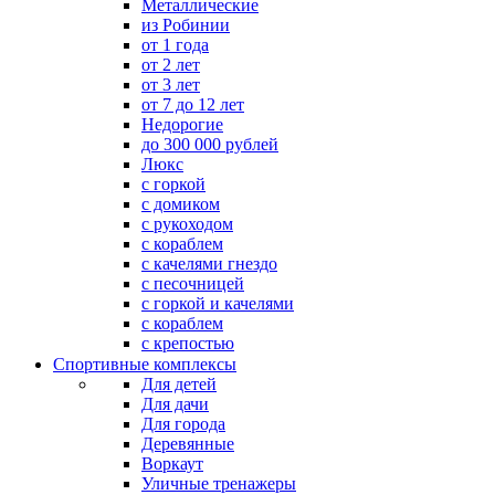
Металлические
из Робинии
от 1 года
от 2 лет
от 3 лет
от 7 до 12 лет
Недорогие
до 300 000 рублей
Люкс
с горкой
с домиком
с рукоходом
с кораблем
с качелями гнездо
с песочницей
с горкой и качелями
с кораблем
с крепостью
Спортивные комплексы
Для детей
Для дачи
Для города
Деревянные
Воркаут
Уличные тренажеры