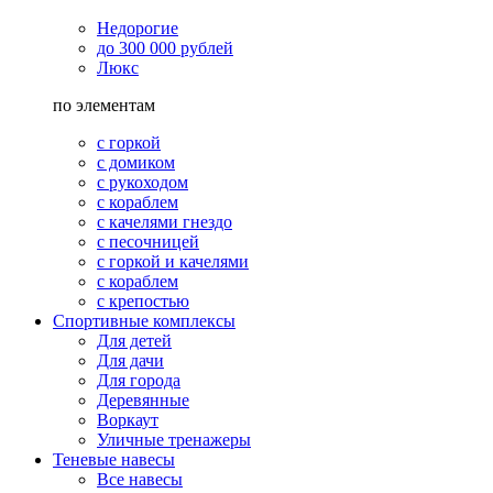
Недорогие
до 300 000 рублей
Люкс
по элементам
с горкой
с домиком
с рукоходом
с кораблем
с качелями гнездо
с песочницей
с горкой и качелями
с кораблем
с крепостью
Спортивные комплексы
Для детей
Для дачи
Для города
Деревянные
Воркаут
Уличные тренажеры
Теневые навесы
Все навесы