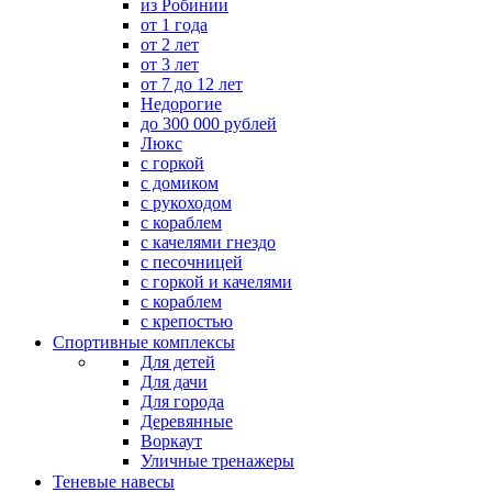
из Робинии
от 1 года
от 2 лет
от 3 лет
от 7 до 12 лет
Недорогие
до 300 000 рублей
Люкс
с горкой
с домиком
с рукоходом
с кораблем
с качелями гнездо
с песочницей
с горкой и качелями
с кораблем
с крепостью
Спортивные комплексы
Для детей
Для дачи
Для города
Деревянные
Воркаут
Уличные тренажеры
Теневые навесы