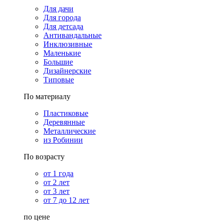
Для дачи
Для города
Для детсада
Антивандальные
Инклюзивные
Маленькие
Большие
Дизайнерские
Типовые
По материалу
Пластиковые
Деревянные
Металлические
из Робинии
По возрасту
от 1 года
от 2 лет
от 3 лет
от 7 до 12 лет
по цене