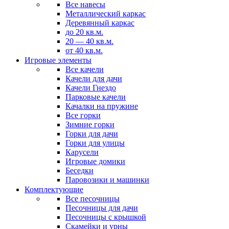
Все навесы
Металлический каркас
Деревянный каркас
до 20 кв.м.
20 — 40 кв.м.
от 40 кв.м.
Игровые элементы
Все качели
Качели для дачи
Качели Гнездо
Парковые качели
Качалки на пружине
Все горки
Зимние горки
Горки для дачи
Горки для улицы
Карусели
Игровые домики
Беседки
Паровозики и машинки
Комплектующие
Все песочницы
Песочницы для дачи
Песочницы с крышкой
Скамейки и урны