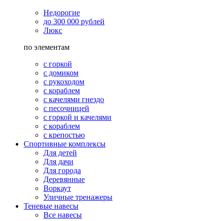
Недорогие
до 300 000 рублей
Люкс
по элементам
с горкой
с домиком
с рукоходом
с кораблем
с качелями гнездо
с песочницей
с горкой и качелями
с кораблем
с крепостью
Спортивные комплексы
Для детей
Для дачи
Для города
Деревянные
Воркаут
Уличные тренажеры
Теневые навесы
Все навесы