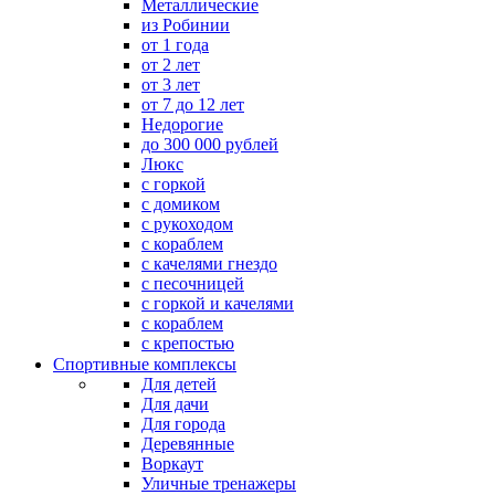
Металлические
из Робинии
от 1 года
от 2 лет
от 3 лет
от 7 до 12 лет
Недорогие
до 300 000 рублей
Люкс
с горкой
с домиком
с рукоходом
с кораблем
с качелями гнездо
с песочницей
с горкой и качелями
с кораблем
с крепостью
Спортивные комплексы
Для детей
Для дачи
Для города
Деревянные
Воркаут
Уличные тренажеры