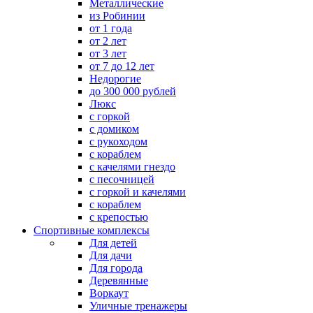
Металлические
из Робинии
от 1 года
от 2 лет
от 3 лет
от 7 до 12 лет
Недорогие
до 300 000 рублей
Люкс
с горкой
с домиком
с рукоходом
с кораблем
с качелями гнездо
с песочницей
с горкой и качелями
с кораблем
с крепостью
Спортивные комплексы
Для детей
Для дачи
Для города
Деревянные
Воркаут
Уличные тренажеры