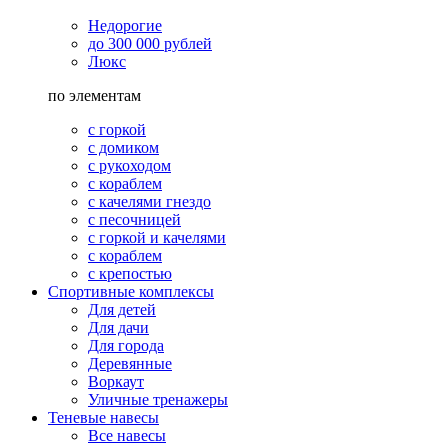
Недорогие
до 300 000 рублей
Люкс
по элементам
с горкой
с домиком
с рукоходом
с кораблем
с качелями гнездо
с песочницей
с горкой и качелями
с кораблем
с крепостью
Спортивные комплексы
Для детей
Для дачи
Для города
Деревянные
Воркаут
Уличные тренажеры
Теневые навесы
Все навесы