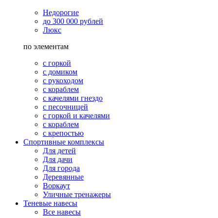
Недорогие
до 300 000 рублей
Люкс
по элементам
с горкой
с домиком
с рукоходом
с кораблем
с качелями гнездо
с песочницей
с горкой и качелями
с кораблем
с крепостью
Спортивные комплексы
Для детей
Для дачи
Для города
Деревянные
Воркаут
Уличные тренажеры
Теневые навесы
Все навесы