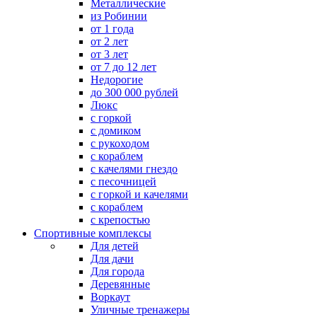
Металлические
из Робинии
от 1 года
от 2 лет
от 3 лет
от 7 до 12 лет
Недорогие
до 300 000 рублей
Люкс
с горкой
с домиком
с рукоходом
с кораблем
с качелями гнездо
с песочницей
с горкой и качелями
с кораблем
с крепостью
Спортивные комплексы
Для детей
Для дачи
Для города
Деревянные
Воркаут
Уличные тренажеры