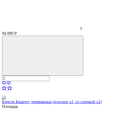
5
94 000
Р
Качели Квартет деревянные (плоские x2, со спинкой x2)
Площадь