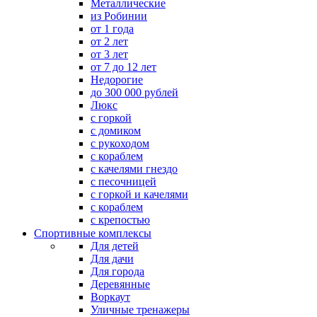
Металлические
из Робинии
от 1 года
от 2 лет
от 3 лет
от 7 до 12 лет
Недорогие
до 300 000 рублей
Люкс
с горкой
с домиком
с рукоходом
с кораблем
с качелями гнездо
с песочницей
с горкой и качелями
с кораблем
с крепостью
Спортивные комплексы
Для детей
Для дачи
Для города
Деревянные
Воркаут
Уличные тренажеры