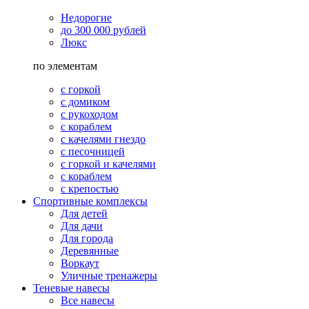
Недорогие
до 300 000 рублей
Люкс
по элементам
с горкой
с домиком
с рукоходом
с кораблем
с качелями гнездо
с песочницей
с горкой и качелями
с кораблем
с крепостью
Спортивные комплексы
Для детей
Для дачи
Для города
Деревянные
Воркаут
Уличные тренажеры
Теневые навесы
Все навесы