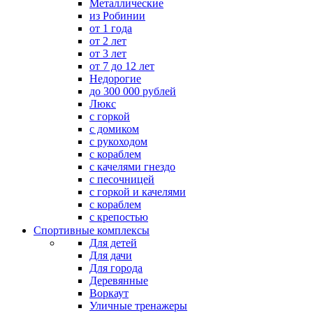
Металлические
из Робинии
от 1 года
от 2 лет
от 3 лет
от 7 до 12 лет
Недорогие
до 300 000 рублей
Люкс
с горкой
с домиком
с рукоходом
с кораблем
с качелями гнездо
с песочницей
с горкой и качелями
с кораблем
с крепостью
Спортивные комплексы
Для детей
Для дачи
Для города
Деревянные
Воркаут
Уличные тренажеры