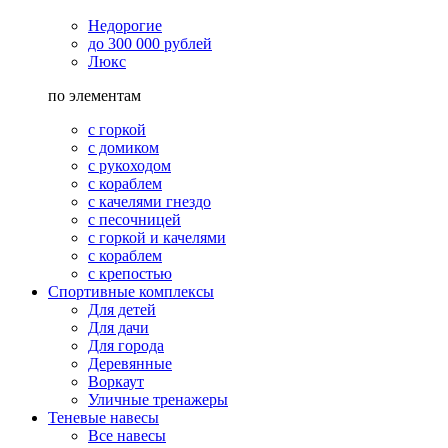
Недорогие
до 300 000 рублей
Люкс
по элементам
с горкой
с домиком
с рукоходом
с кораблем
с качелями гнездо
с песочницей
с горкой и качелями
с кораблем
с крепостью
Спортивные комплексы
Для детей
Для дачи
Для города
Деревянные
Воркаут
Уличные тренажеры
Теневые навесы
Все навесы