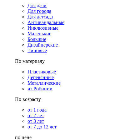
Для дачи
Для города
Для детсада
Антивандальные
Инклюзивные
Маленькие
Большие
Дизайнерские
Типовые
По материалу
Пластиковые
Деревянные
Металлические
из Робинии
По возрасту
от 1 года
от 2 лет
от 3 лет
от 7 до 12 лет
по цене