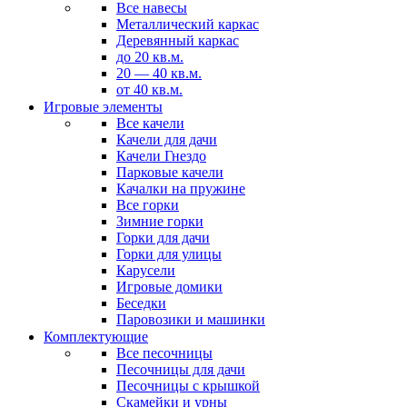
Все навесы
Металлический каркас
Деревянный каркас
до 20 кв.м.
20 — 40 кв.м.
от 40 кв.м.
Игровые элементы
Все качели
Качели для дачи
Качели Гнездо
Парковые качели
Качалки на пружине
Все горки
Зимние горки
Горки для дачи
Горки для улицы
Карусели
Игровые домики
Беседки
Паровозики и машинки
Комплектующие
Все песочницы
Песочницы для дачи
Песочницы с крышкой
Скамейки и урны