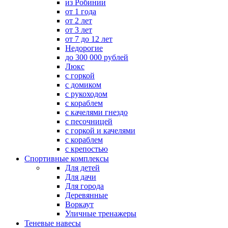
из Робинии
от 1 года
от 2 лет
от 3 лет
от 7 до 12 лет
Недорогие
до 300 000 рублей
Люкс
с горкой
с домиком
с рукоходом
с кораблем
с качелями гнездо
с песочницей
с горкой и качелями
с кораблем
с крепостью
Спортивные комплексы
Для детей
Для дачи
Для города
Деревянные
Воркаут
Уличные тренажеры
Теневые навесы