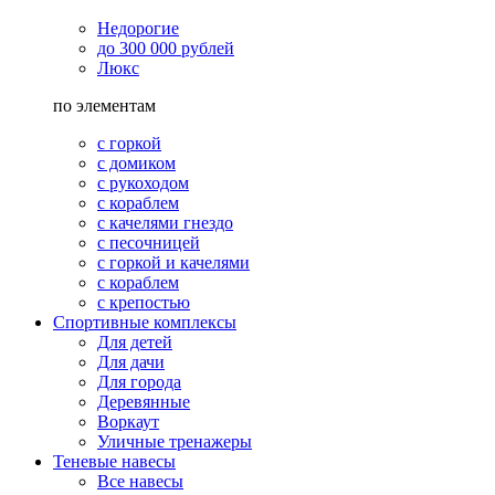
Недорогие
до 300 000 рублей
Люкс
по элементам
с горкой
с домиком
с рукоходом
с кораблем
с качелями гнездо
с песочницей
с горкой и качелями
с кораблем
с крепостью
Спортивные комплексы
Для детей
Для дачи
Для города
Деревянные
Воркаут
Уличные тренажеры
Теневые навесы
Все навесы