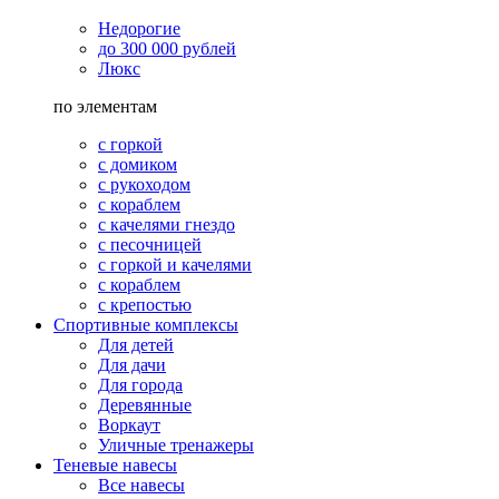
Недорогие
до 300 000 рублей
Люкс
по элементам
с горкой
с домиком
с рукоходом
с кораблем
с качелями гнездо
с песочницей
с горкой и качелями
с кораблем
с крепостью
Спортивные комплексы
Для детей
Для дачи
Для города
Деревянные
Воркаут
Уличные тренажеры
Теневые навесы
Все навесы