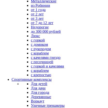
Металлические
из Робинии
от 1 года
от 2 лет
от 3 лет
от 7 до 12 лет
Недорогие
до 300 000 рублей
Люкс
с горкой
с домиком
с рукоходом
с кораблем
с качелями гнездо
с песочницей
с горкой и качелями
с кораблем
с крепостью
Спортивные комплексы
Для детей
Для дачи
Для города
Деревянные
Воркаут
Уличные тренажеры