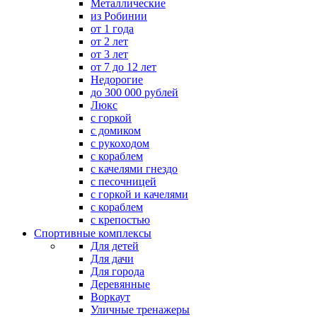
Металлические
из Робинии
от 1 года
от 2 лет
от 3 лет
от 7 до 12 лет
Недорогие
до 300 000 рублей
Люкс
с горкой
с домиком
с рукоходом
с кораблем
с качелями гнездо
с песочницей
с горкой и качелями
с кораблем
с крепостью
Спортивные комплексы
Для детей
Для дачи
Для города
Деревянные
Воркаут
Уличные тренажеры