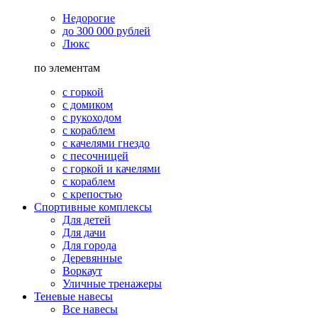
Недорогие
до 300 000 рублей
Люкс
по элементам
с горкой
с домиком
с рукоходом
с кораблем
с качелями гнездо
с песочницей
с горкой и качелями
с кораблем
с крепостью
Спортивные комплексы
Для детей
Для дачи
Для города
Деревянные
Воркаут
Уличные тренажеры
Теневые навесы
Все навесы