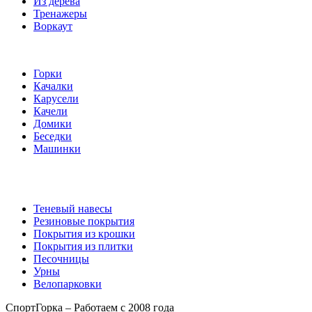
Из дерева
Тренажеры
Воркаут
Игровые элементы
Горки
Качалки
Карусели
Качели
Домики
Беседки
Машинки
Комплектующие
Теневый навесы
Резиновые покрытия
Покрытия из крошки
Покрытия из плитки
Песочницы
Урны
Велопарковки
СпортГорка – Работаем с 2008 года