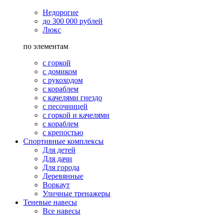
Недорогие
до 300 000 рублей
Люкс
по элементам
с горкой
с домиком
с рукоходом
с кораблем
с качелями гнездо
с песочницей
с горкой и качелями
с кораблем
с крепостью
Спортивные комплексы
Для детей
Для дачи
Для города
Деревянные
Воркаут
Уличные тренажеры
Теневые навесы
Все навесы