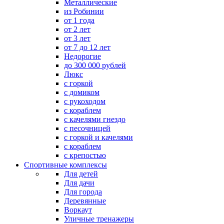
Металлические
из Робинии
от 1 года
от 2 лет
от 3 лет
от 7 до 12 лет
Недорогие
до 300 000 рублей
Люкс
с горкой
с домиком
с рукоходом
с кораблем
с качелями гнездо
с песочницей
с горкой и качелями
с кораблем
с крепостью
Спортивные комплексы
Для детей
Для дачи
Для города
Деревянные
Воркаут
Уличные тренажеры