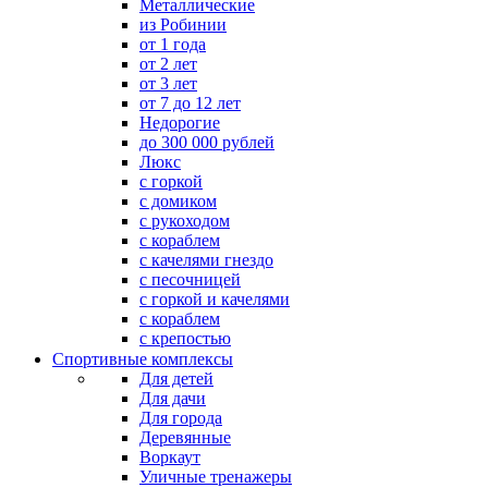
Металлические
из Робинии
от 1 года
от 2 лет
от 3 лет
от 7 до 12 лет
Недорогие
до 300 000 рублей
Люкс
с горкой
с домиком
с рукоходом
с кораблем
с качелями гнездо
с песочницей
с горкой и качелями
с кораблем
с крепостью
Спортивные комплексы
Для детей
Для дачи
Для города
Деревянные
Воркаут
Уличные тренажеры