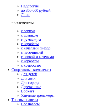
Недорогие
до 300 000 рублей
Люкс
по элементам
с горкой
с домиком
с рукоходом
с кораблем
с качелями гнездо
с песочницей
с горкой и качелями
с кораблем
с крепостью
Спортивные комплексы
Для детей
Для дачи
Для города
Деревянные
Воркаут
Уличные тренажеры
Теневые навесы
Все навесы