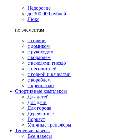
Недорогие
до 300 000 рублей
Люкс
по элементам
с горкой
с домиком
с рукоходом
с кораблем
с качелями гнездо
с песочницей
с горкой и качелями
с кораблем
с крепостью
Спортивные комплексы
Для детей
Для дачи
Для города
Деревянные
Воркаут
Уличные тренажеры
Теневые навесы
Все навесы