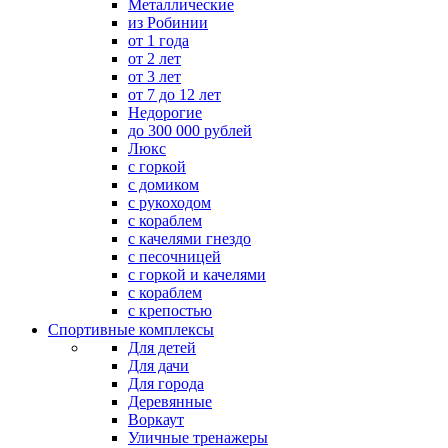
Металлические
из Робинии
от 1 года
от 2 лет
от 3 лет
от 7 до 12 лет
Недорогие
до 300 000 рублей
Люкс
с горкой
с домиком
с рукоходом
с кораблем
с качелями гнездо
с песочницей
с горкой и качелями
с кораблем
с крепостью
Спортивные комплексы
Для детей
Для дачи
Для города
Деревянные
Воркаут
Уличные тренажеры