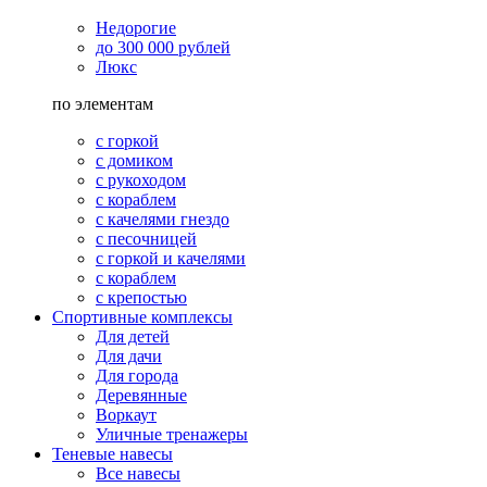
Недорогие
до 300 000 рублей
Люкс
по элементам
с горкой
с домиком
с рукоходом
с кораблем
с качелями гнездо
с песочницей
с горкой и качелями
с кораблем
с крепостью
Спортивные комплексы
Для детей
Для дачи
Для города
Деревянные
Воркаут
Уличные тренажеры
Теневые навесы
Все навесы