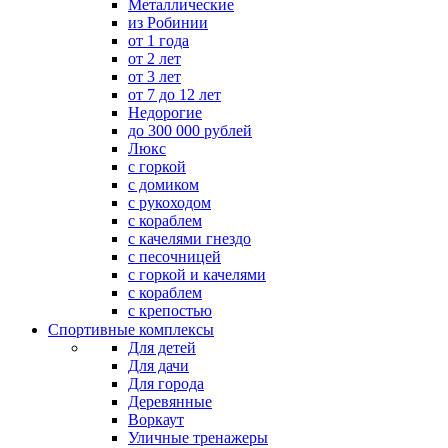
Металлические
из Робинии
от 1 года
от 2 лет
от 3 лет
от 7 до 12 лет
Недорогие
до 300 000 рублей
Люкс
с горкой
с домиком
с рукоходом
с кораблем
с качелями гнездо
с песочницей
с горкой и качелями
с кораблем
с крепостью
Спортивные комплексы
Для детей
Для дачи
Для города
Деревянные
Воркаут
Уличные тренажеры