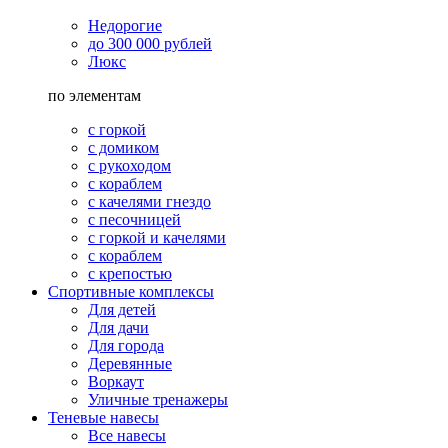
Недорогие
до 300 000 рублей
Люкс
по элементам
с горкой
с домиком
с рукоходом
с кораблем
с качелями гнездо
с песочницей
с горкой и качелями
с кораблем
с крепостью
Спортивные комплексы
Для детей
Для дачи
Для города
Деревянные
Воркаут
Уличные тренажеры
Теневые навесы
Все навесы