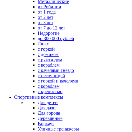
Металлические
из Робинии
от 1 года
от 2 лет
от 3 лет
от 7 до 12 лет
Недорогие
до 300 000 рублей
Люкс
с горкой
с домиком
с рукоходом
с кораблем
с качелями гнездо
с песочницей
с горкой и качелями
с кораблем
с крепостью
Спортивные комплексы
Для детей
Для дачи
Для города
Деревянные
Воркаут
Уличные тренажеры