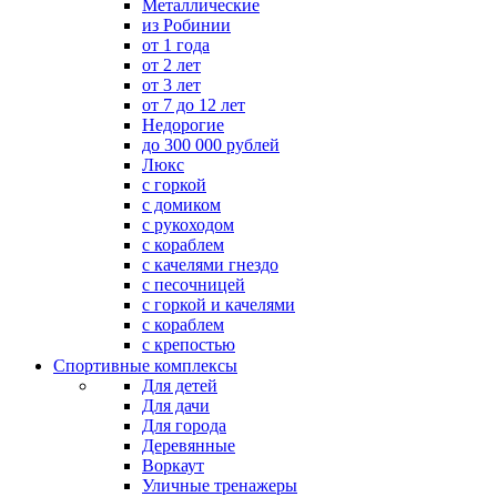
Металлические
из Робинии
от 1 года
от 2 лет
от 3 лет
от 7 до 12 лет
Недорогие
до 300 000 рублей
Люкс
с горкой
с домиком
с рукоходом
с кораблем
с качелями гнездо
с песочницей
с горкой и качелями
с кораблем
с крепостью
Спортивные комплексы
Для детей
Для дачи
Для города
Деревянные
Воркаут
Уличные тренажеры