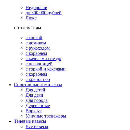
Недорогие
до 300 000 рублей
Люкс
по элементам
с горкой
с домиком
с рукоходом
с кораблем
с качелями гнездо
с песочницей
с горкой и качелями
с кораблем
с крепостью
Спортивные комплексы
Для детей
Для дачи
Для города
Деревянные
Воркаут
Уличные тренажеры
Теневые навесы
Все навесы